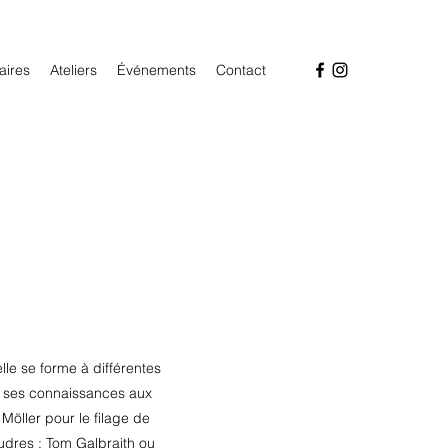
aires
Ateliers
Événements
Contact
lle se forme à différentes
it ses connaissances aux
öller pour le filage de
oudres ; Tom Galbraith ou